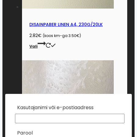
DISAINPABER LINEN A4, 230G/20LK
2.82
€
(koos km-ga
3.50
€
)
This
Vali
product
has
multiple
variants.
The
options
may
be
Kasutajanimi või e-postiaadress
chosen
on
the
Parool
product