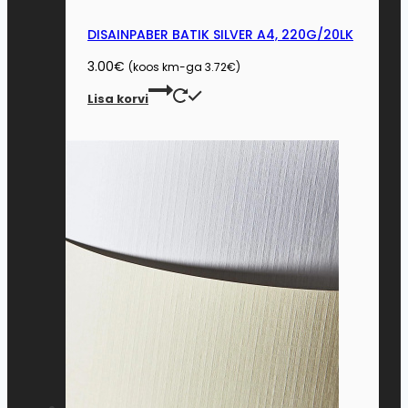
DISAINPABER BATIK SILVER A4, 220G/20LK
3.00
€
(koos km-ga
3.72
€
)
Lisa korvi