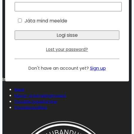
page
Jäta mind meelde
DISAINPABER FROST PEARL WHITE A4,
230G/20LK
3.99
€
(koos km-ga
4.95
€
)
Lost your password?
Lisa korvi
Don't have an account yet?
Sign up
Info
Meist
Müügi- ja tarnetingimused
Toodete tagastamine
Privaatsussätted