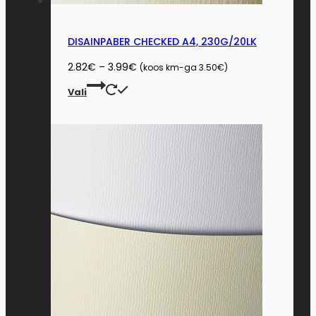
DISAINPABER CHECKED A4, 230G/20LK
Price
2.82
€
–
3.99
€
(koos km-ga
3.50
€
)
range:
This
Vali
2.82€
product
through
has
3.99€
multiple
variants.
The
options
may
be
chosen
on
the
product
page