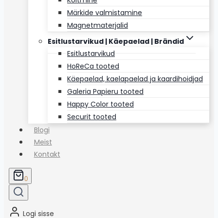
Köitmine
Märkide valmistamine
Magnetmaterjalid
Esitlustarvikud | Käepaelad | Brändid
Esitlustarvikud
HoReCa tooted
Käepaelad, kaelapaelad ja kaardihoidjad
Galeria Papieru tooted
Happy Color tooted
Securit tooted
Blogi
Meist
Kontakt
0
Logi sisse