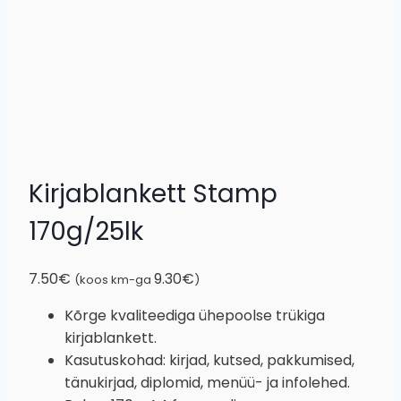
Kirjablankett Stamp
170g/25lk
7.50
€
9.30
€
(koos km-ga
)
Kõrge kvaliteediga ühepoolse trükiga
kirjablankett.
Kasutuskohad: kirjad, kutsed, pakkumised,
tänukirjad, diplomid, menüü- ja infolehed.