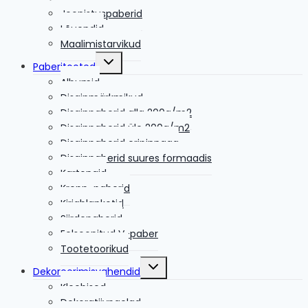
Joonistuspaberid
Lõuendid
Maalimistarvikud
Toggle
Paberitooted
child
menu
Albumid
Disainmärkmikud
Disainpaberid alla 200g/m2
Disainpaberid üle 200g/m2
Disainpaberid eripinnaga
Disainpaberid suures formaadis
Kartongid
Krepp-paberid
Kirjablanketid
Siirdepaberid
Eelsoonitud V-paber
Tootetoorikud
Toggle
Dekoreerimisvahendid
child
menu
Kleebised
Dekoratiivpaelad