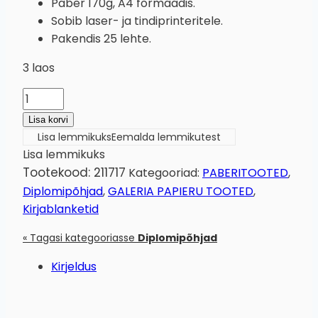
Paber 170g, A4 formaadis.
Sobib laser- ja tindiprinteritele.
Pakendis 25 lehte.
3 laos
Kirjablankett
Stamp
Lisa korvi
170g/25lk
Lisa lemmikuks
Eemalda lemmikutest
kogus
Lisa lemmikuks
Tootekood:
211717
Kategooriad:
PABERITOOTED
,
Diplomipõhjad
,
GALERIA PAPIERU TOOTED
,
Kirjablanketid
« Tagasi kategooriasse
Diplomipõhjad
Kirjeldus