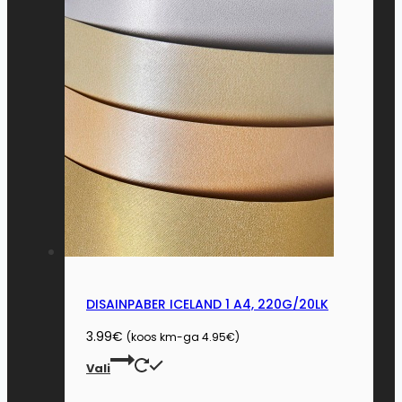
DISAINPABER ICELAND 1 A4, 220G/20LK
3.99
€
(koos km-ga
4.95
€
)
This
Vali
product