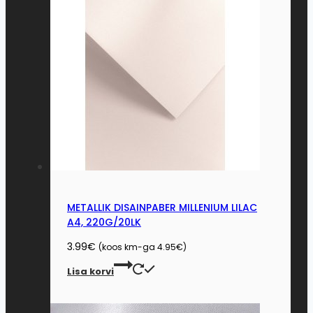
METALLIK DISAINPABER MILLENIUM LILAC
A4, 220G/20LK
3.99
€
(koos km-ga
4.95
€
)
Lisa korvi