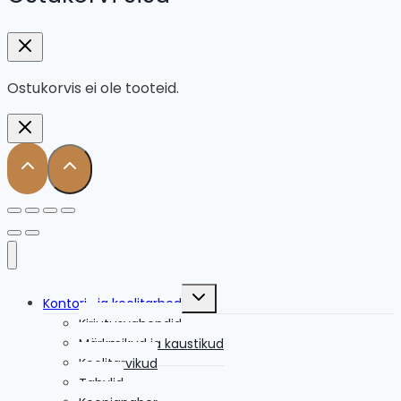
Ostukorvis ei ole tooteid.
Toggle
Kontori- ja koolitarbed
child
menu
Kirjutusvahendid
Märkmikud ja kaustikud
Koolitarvikud
Tahvlid