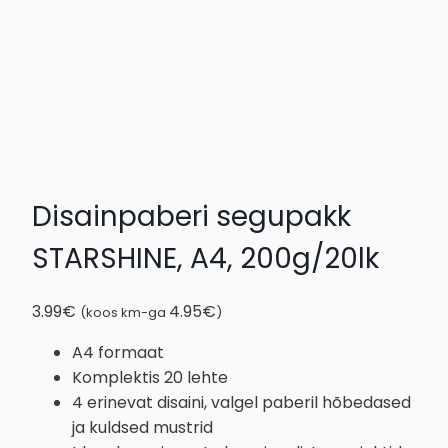
Disainpaberi segupakk
STARSHINE, A4, 200g/20lk
3.99
€
4.95
€
(koos km-ga
)
A4 formaat
Komplektis 20 lehte
4 erinevat disaini, valgel paberil hõbedased
ja kuldsed mustrid