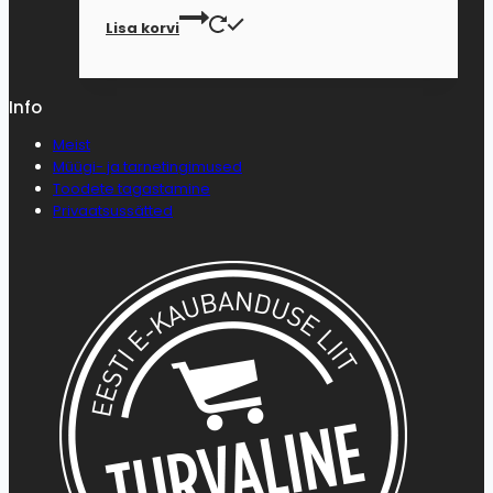
Lisa korvi
Info
Meist
Müügi- ja tarnetingimused
Toodete tagastamine
Privaatsussätted