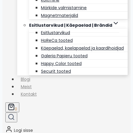
Köitmine
Märkide valmistamine
Magnetmaterjalid
Esitlustarvikud | Käepaelad | Brändid
Esitlustarvikud
HoReCa tooted
Käepaelad, kaelapaelad ja kaardihoidjad
Galeria Papieru tooted
Happy Color tooted
Securit tooted
Blogi
Meist
Kontakt
0
Logi sisse