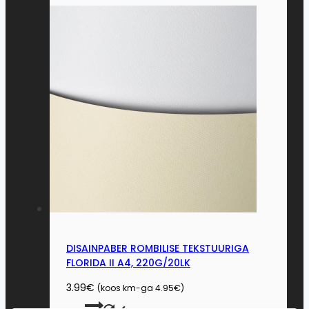
has
multiple
variants.
The
options
may
be
chosen
on
the
product
page
DISAINPABER ROMBILISE TEKSTUURIGA
FLORIDA II A4, 220G/20LK
3.99
€
(koos km-ga
4.95
€
)
This