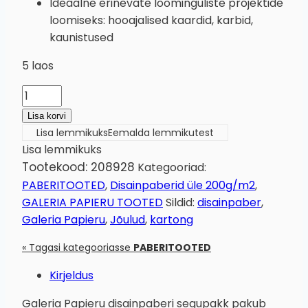
Ideaalne erinevate loominguliste projektide
loomiseks: hooajalised kaardid, karbid,
kaunistused
5 laos
Disainpaberi
segupakk
Lisa korvi
STARSHINE,
Lisa lemmikuks
Eemalda lemmikutest
A4,
Lisa lemmikuks
200g/20lk
Tootekood:
208928
Kategooriad:
kogus
PABERITOOTED
,
Disainpaberid üle 200g/m2
,
GALERIA PAPIERU TOOTED
Sildid:
disainpaber
,
Galeria Papieru
,
Jõulud
,
kartong
« Tagasi kategooriasse
PABERITOOTED
Kirjeldus
Galeria Papieru disainpaberi segupakk pakub