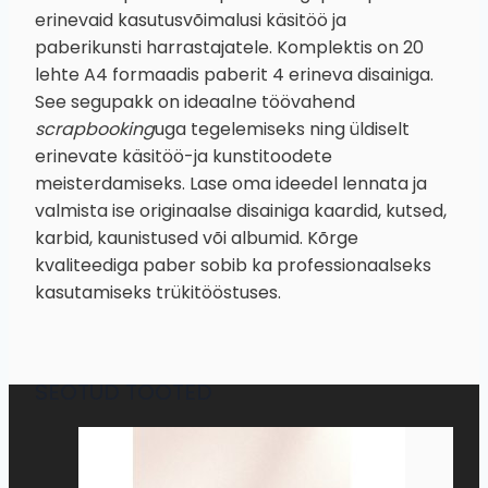
erinevaid kasutusvõimalusi käsitöö ja
paberikunsti harrastajatele. Komplektis on 20
lehte A4 formaadis paberit 4 erineva disainiga.
See segupakk on ideaalne töövahend
scrapbooking
uga tegelemiseks ning üldiselt
erinevate käsitöö-ja kunstitoodete
meisterdamiseks. Lase oma ideedel lennata ja
valmista ise originaalse disainiga kaardid, kutsed,
karbid, kaunistused või albumid. Kõrge
kvaliteediga paber sobib ka professionaalseks
kasutamiseks trükitööstuses.
SEOTUD TOOTED