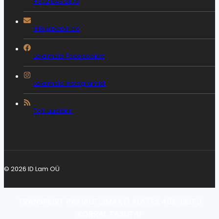
+372 646 2875
info@papiir.ee
Leia meid Facebookist
Leia meid Instagramist
Telli uudiskiri
© 2026 ID Lam OÜ
TRANSPORT PAKIAUTOMAATI ALATES 45€ OSTU
KORRAL TASUTA!