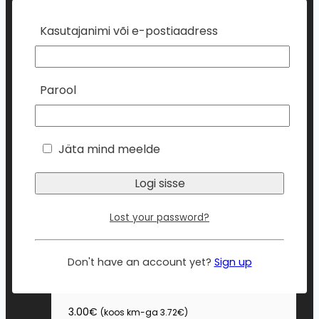
Vali
product
has
Kasutajanimi või e-postiaadress
multiple
variants.
The
Parool
options
may
be
Jäta mind meelde
chosen
on
the
product
Lost your password?
page
Don't have an account yet?
Sign up
DISAINPABER BATIK SILVER A4, 220G/20LK
3.00
€
(koos km-ga
3.72
€
)