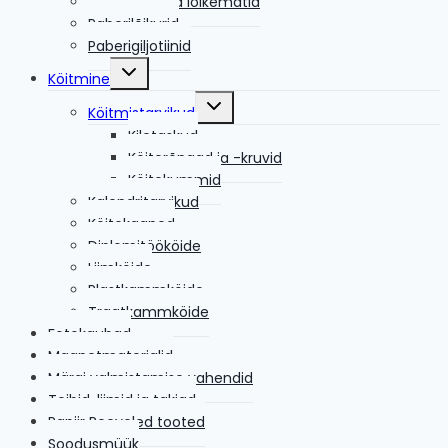
Paberinoad ja lõikematid
Paberilõikurid
Paberigiljotiinid
Toggle
Köitmine
child
menu
Toggle
Köitmistarvikud
child
menu
Kiletaskud
Köiterõngad ja -kruvid
Köitekummid
Kalendritarvikud
Köitekaaned
Diplomitöököide
Liimköide
Plastkammköide
Traatkammköide
Fotokaubad
Magnetmaterjalid
Märgi valmistamise vahendid
Teibid, liimid ja takjad
Papiir Recycled tooted
Soodusmüük